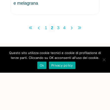
e melagrana
8
4
5
9
1
2
3
4
Questo sito utilizza cookie tecnici e cookie di profilazione di
terze parti. Cliccando su OK acconsenti all'uso dei cookie.
Ok
Privacy policy
©2026
Regione Toscana
powered by
Fondazione Sistema Toscana
PranzoSanoFuoriCasa