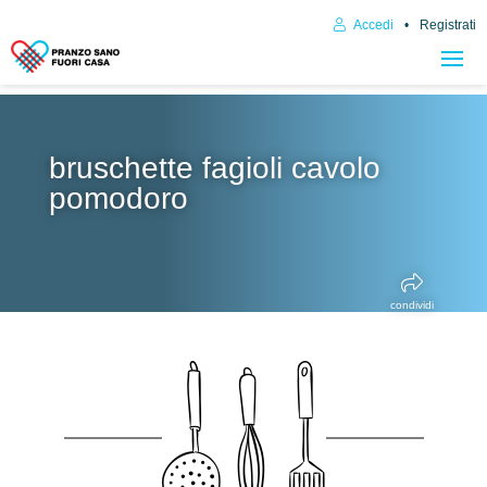
Accedi
Registrati
bruschette fagioli cavolo
pomodoro
condividi