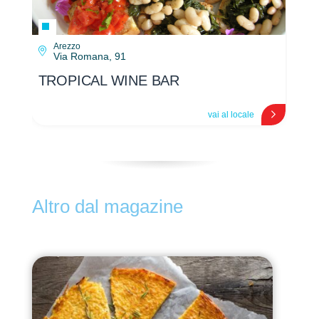
Arezzo
Via Romana, 91
TROPICAL WINE BAR
TR
vai al locale
Altro dal magazine