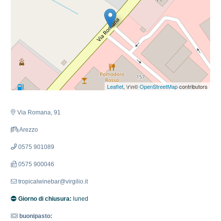
Leaflet
, \r\n©
OpenStreetMap
contributors
Via Romana, 91
Arezzo
0575 901089
0575 900046
tropicalwinebar@virgilio.it
Giorno di chiusura:
luned
buonipasto: