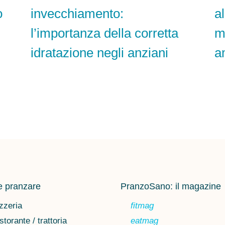
o
invecchiamento:
a
l’importanza della corretta
m
idratazione negli anziani
a
 pranzare
PranzoSano: il magazine
zzeria
fitmag
storante / trattoria
eatmag