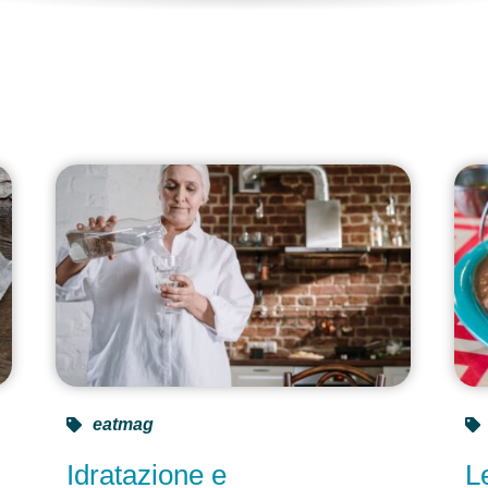
e
eatmag
Idratazione e
L