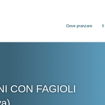
Dove pranzare
I
NI CON FAGIOLI
va)