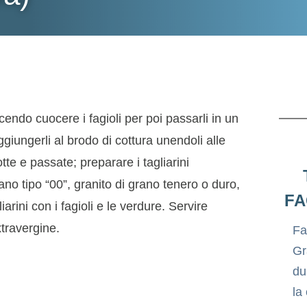
acendo cuocere i fagioli per poi passarli in un
ggiungerli al brodo di cottura unendoli alle
e e passate; preparare i tagliarini
no tipo “00”, granito di grano tenero o duro,
FA
arini con i fagioli e le verdure. Servire
xtravergine.
Fa
Gr
du
la