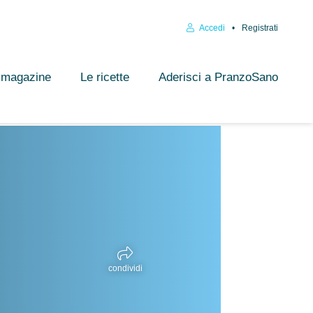
Accedi
Registrati
l magazine
Le ricette
Aderisci a PranzoSano
condividi