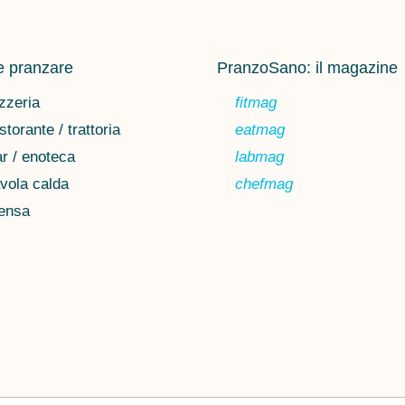
 pranzare
PranzoSano: il magazine
zzeria
fitmag
storante / trattoria
eatmag
r / enoteca
labmag
vola calda
chefmag
ensa