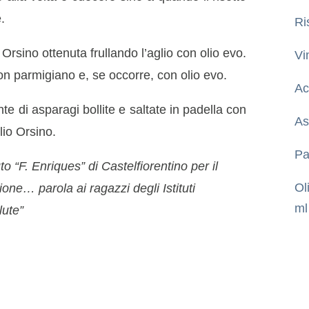
.
Ri
 Orsino ottenuta frullando l’aglio con olio evo.
Vi
on parmigiano e, se occorre, con olio evo.
Ac
te di asparagi bollite e saltate in padella con
As
glio Orsino.
Pa
uto “F. Enriques” di Castelfiorentino per il
Ol
one… parola ai ragazzi degli Istituti
ml
lute”