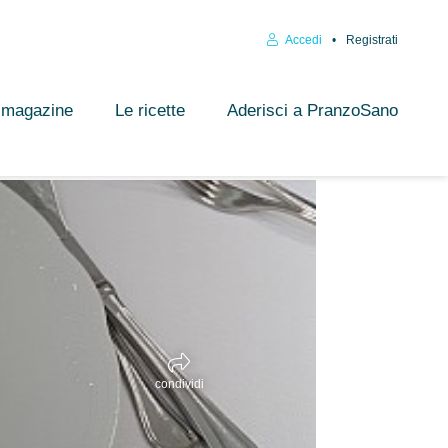
Accedi
Registrati
l magazine
Le ricette
Aderisci a PranzoSano
condividi