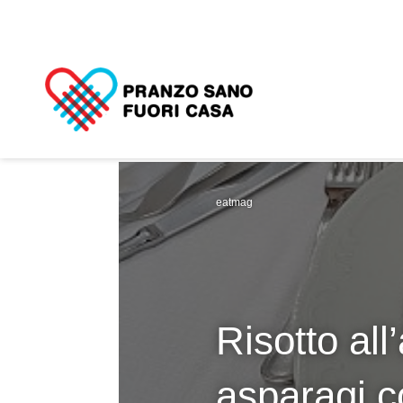
eatmag
Risotto all
asparagi c