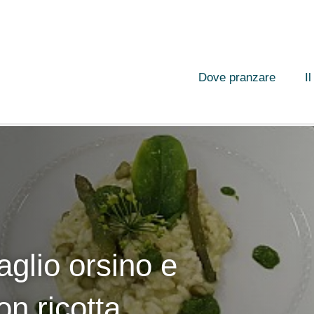
Dove pranzare
I
’aglio orsino e
on ricotta