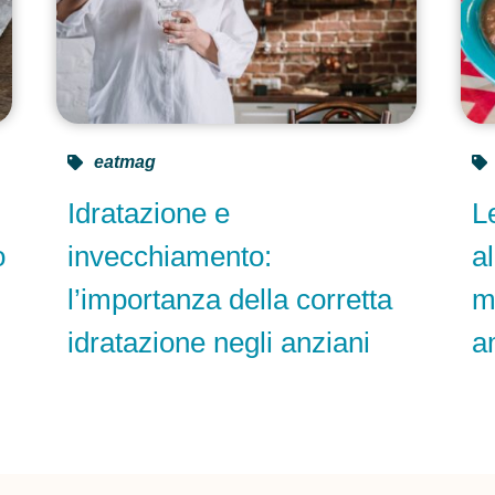
eatmag
Idratazione e
L
o
invecchiamento:
a
l’importanza della corretta
m
idratazione negli anziani
a