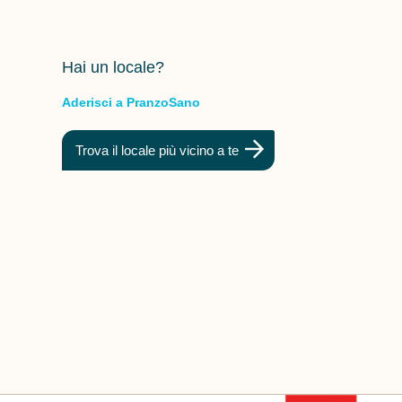
Hai un locale?
Aderisci a PranzoSano
Trova il locale più vicino a te