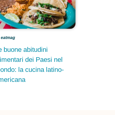
eatmag
e buone abitudini
limentari dei Paesi nel
ondo: la cucina latino-
mericana