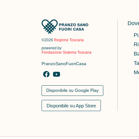
Dove
Pi
©2026
Regione Toscana
Ri
powered by
Fondazione Sistema Toscana
Ba
Ta
PranzoSanoFuoriCasa
M
Disponibile su Google Play
Disponibile su App Store