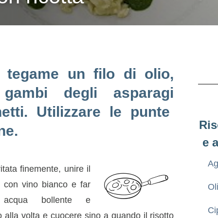
 tegame un filo di olio,
 gambi degli asparagi
hetti. Utilizzare le punte
Ris
ne.
e 
Ag
itata finemente, unire il
 con vino bianco e far
Ol
 acqua bollente e
Ci
alla volta e cuocere sino a quando il risotto