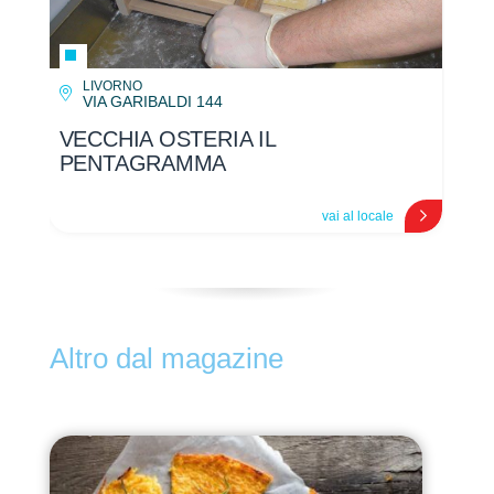
LIVORNO
VIA GARIBALDI 144
VECCHIA OSTERIA IL
VE
PENTAGRAMMA
P
vai al locale
Altro dal magazine