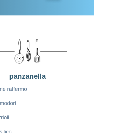
panzanella
ne raffermo
modori
rioli
silico