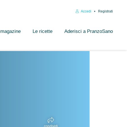
Accedi
Registrati
l magazine
Le ricette
Aderisci a PranzoSano
condividi