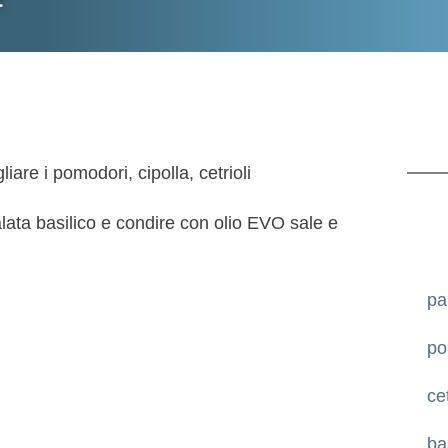
iare i pomodori, cipolla, cetrioli
alata basilico e condire con olio EVO sale e
pa
po
cet
ba