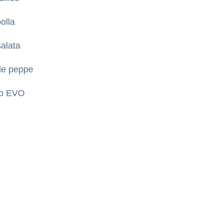
polla
salata
le peppe
io EVO