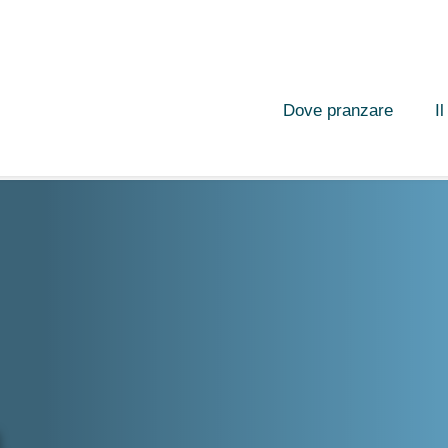
Dove pranzare
I
a