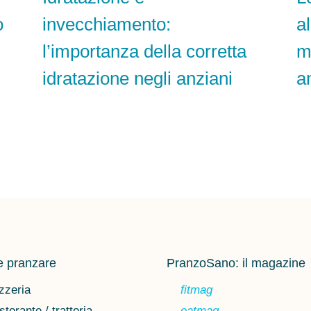
o
invecchiamento:
a
l’importanza della corretta
m
idratazione negli anziani
a
 pranzare
PranzoSano: il magazine
zzeria
fitmag
storante / trattoria
eatmag