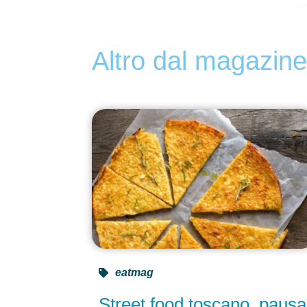
Altro dal magazin
eatmag
Street food toscano, pausa