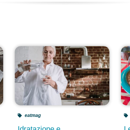
e
eatmag
Idratazione e
L