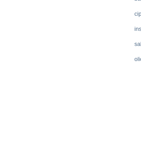
ci
in
sa
ol