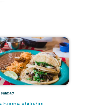
eatmag
e buone abitudini