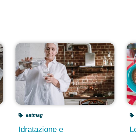
e
eatmag
Idratazione e
L