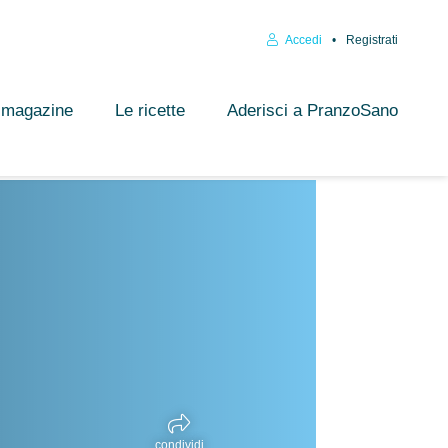
Accedi
Registrati
l magazine
Le ricette
Aderisci a PranzoSano
condividi