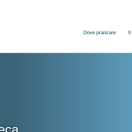
Dove pranzare
I
reca