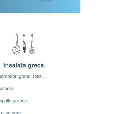
insalata greca
pomodori grandi rossi.
cetriolo.
cipolla grande.
 olive nere.