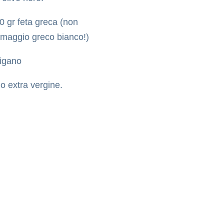
0 gr feta greca (non
rmaggio greco bianco!)
igano
io extra vergine.