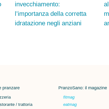
o
invecchiamento:
a
l’importanza della corretta
m
idratazione negli anziani
a
 pranzare
PranzoSano: il magazine
zzeria
fitmag
storante / trattoria
eatmag