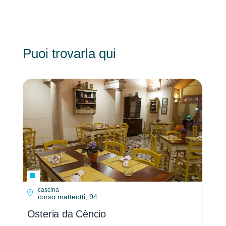
Puoi trovarla qui
cascina
corso matteotti, 94
Osteria da Cèncio
Os