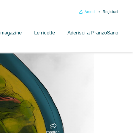
Accedi
Registrati
l magazine
Le ricette
Aderisci a PranzoSano
condividi