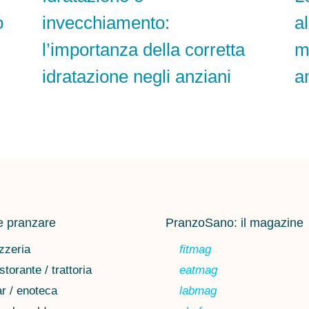
o
invecchiamento:
a
l’importanza della corretta
m
idratazione negli anziani
a
 pranzare
PranzoSano: il magazine
zzeria
fitmag
storante / trattoria
eatmag
r / enoteca
labmag