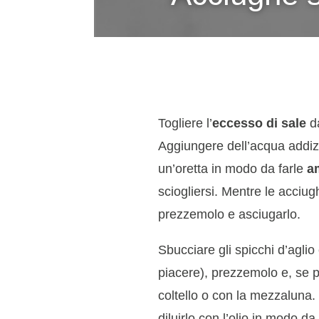
Togliere l’
eccesso di sale
da
Aggiungere dell’acqua addizi
un’oretta in modo da farle
a
sciogliersi. Mentre le acciug
prezzemolo e asciugarlo.
Sbucciare gli spicchi d’aglio 
piacere), prezzemolo e, se p
coltello o con la mezzaluna. M
diluirlo con l’olio in modo d