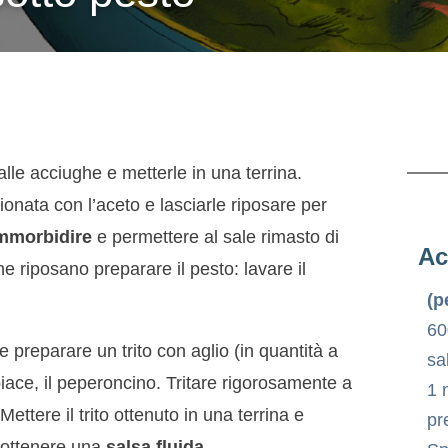
lle acciughe e metterle in una terrina.
onata con l’aceto e lasciarle riposare per
mmorbidire
e permettere al sale rimasto di
Ac
he riposano preparare il pesto: lavare il
(p
60
e preparare un trito con aglio (in quantità a
sa
iace, il peperoncino. Tritare rigorosamente a
1 
ettere il trito ottenuto in una terrina e
pr
a ottenere una
salsa fluida
.