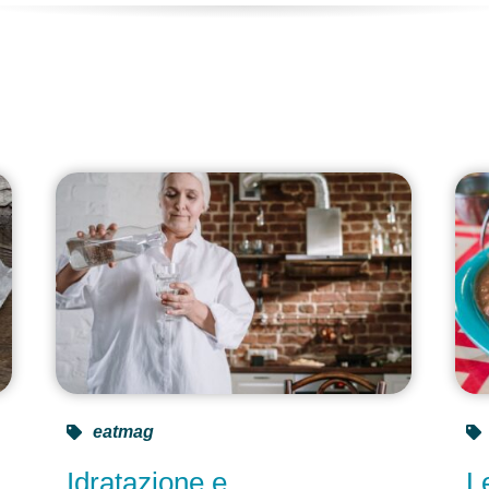
e
eatmag
Idratazione e
L