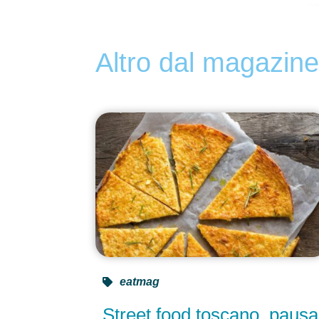
Altro dal magazin
eatmag
Street food toscano, pausa