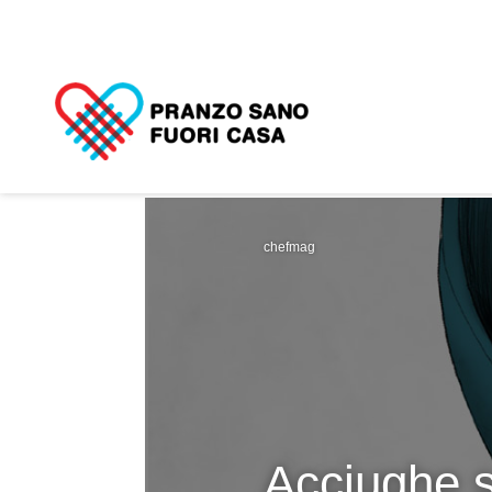
chefmag
Acciughe s