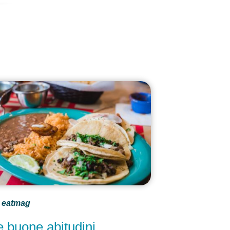
eatmag
e buone abitudini