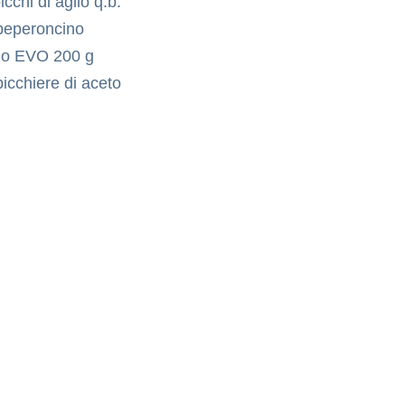
icchi di aglio q.b.
peperoncino
io EVO 200 g
bicchiere di aceto