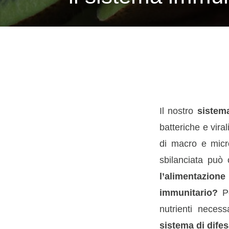
Il nostro
sistem
batteriche e vira
di macro e micr
sbilanciata può 
l’alimentazion
immunitario?
P
nutrienti neces
sistema di difes