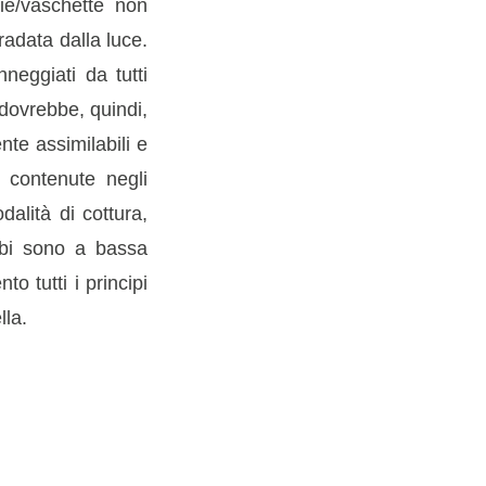
lie/vaschette non
adata dalla luce.
neggiati da tutti
 dovrebbe, quindi,
nte assimilabili e
e contenute negli
alità di cottura,
cibi sono a bassa
o tutti i principi
lla.