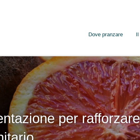
Dove pranzare
I
entazione per rafforzar
itario