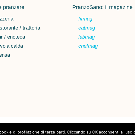
 pranzare
PranzoSano: il magazine
zzeria
fitmag
storante / trattoria
eatmag
r / enoteca
labmag
vola calda
chefmag
ensa
Chi siamo
Privacy
 cookie di profilazione di terze parti. Cliccando su OK acconsenti all'uso 