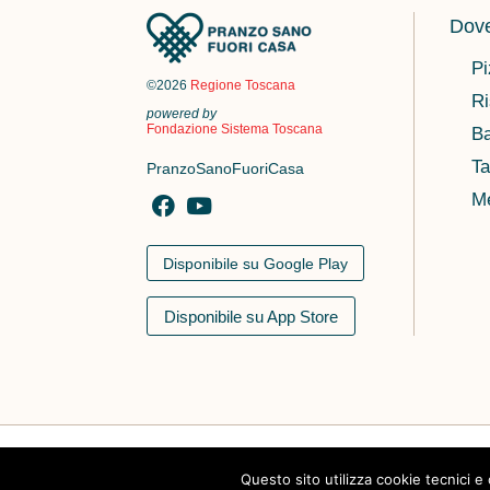
Dove
Pi
©2026
Regione Toscana
Ri
powered by
Fondazione Sistema Toscana
Ba
Ta
PranzoSanoFuoriCasa
M
Disponibile su Google Play
Disponibile su App Store
Il Progetto
Amici di PSFC
Documenti
Questo sito utilizza cookie tecnici e