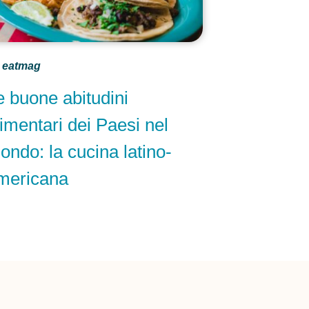
eatmag
e buone abitudini
limentari dei Paesi nel
ondo: la cucina latino-
mericana