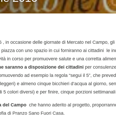
016 , in occasione delle giornate di Mercato nel Campo, gli
piazza con uno spazio in cui forniranno ai cittadini le 
ività in corso per promuovere salute e una corretta alime
e saranno a disposizione dei cittadini
per consulenze 
 promuovendo ad esempio la regola “segui il 5”, che preve
leggeri) e almeno cinque bicchieri d’acqua al giorno, se
di 5 colori diversi) e per finire, cinque porzioni settimanal
zza del Campo
che hanno aderito al progetto, proporrann
losofia di Pranzo Sano Fuori Casa.