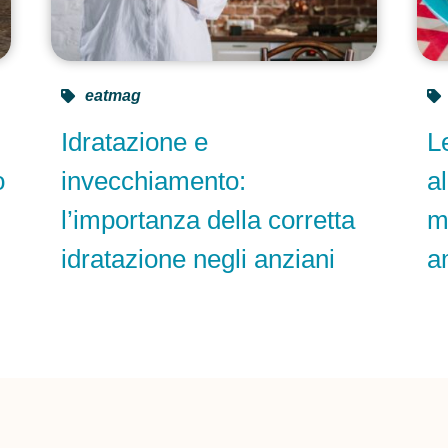
eatmag
Idratazione e
L
o
invecchiamento:
a
l’importanza della corretta
m
idratazione negli anziani
a