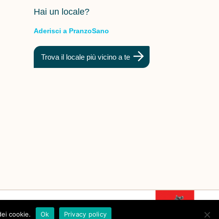
Hai un locale?
Aderisci a PranzoSano
Trova il locale più vicino a te
dei cookie.
Ok
Privacy policy