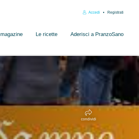
Accedi
Registrati
l magazine
Le ricette
Aderisci a PranzoSano
condividi