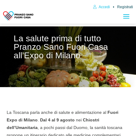
Accedi
Registrati
La salute prima di tutto
Pranzo Sano Fuori Casa
all’Expo di Milano
condividi
La Toscana parla anche di salute e alimentazione al
Fuori
Expo di Milano
.
Dal 4 al 9 agosto
nei
Chiostri
dell’Umanitaria
, a pochi passi dal Duomo, la sanità toscana
propone un itinerario dedicato alle medicine complementari,