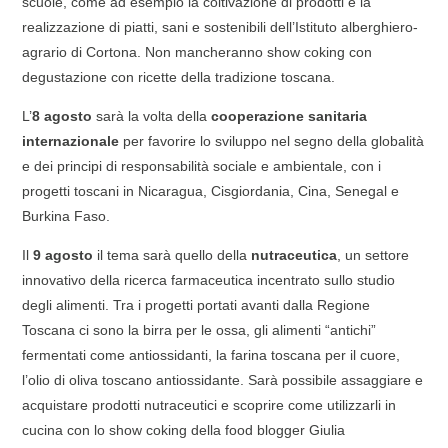
scuole, come ad esempio la coltivazione di prodotti e la
realizzazione di piatti, sani e sostenibili dell’Istituto alberghiero-
agrario di Cortona. Non mancheranno show coking con
degustazione con ricette della tradizione toscana.
L’
8 agosto
sarà la volta della
cooperazione sanitaria
internazionale
per favorire lo sviluppo nel segno della globalità
e dei principi di responsabilità sociale e ambientale, con i
progetti toscani in Nicaragua, Cisgiordania, Cina, Senegal e
Burkina Faso.
Il
9 agosto
il tema sarà quello della
nutraceutica
, un settore
innovativo della ricerca farmaceutica incentrato sullo studio
degli alimenti. Tra i progetti portati avanti dalla Regione
Toscana ci sono la birra per le ossa, gli alimenti “antichi”
fermentati come antiossidanti, la farina toscana per il cuore,
l’olio di oliva toscano antiossidante. Sarà possibile assaggiare e
acquistare prodotti nutraceutici e scoprire come utilizzarli in
cucina con lo show coking della food blogger Giulia