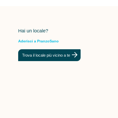
Hai un locale?
Aderisci a PranzoSano
Trova il locale più vicino a te