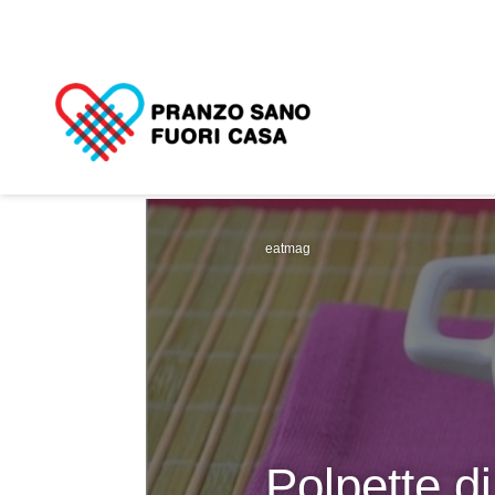
eatmag
Polpette di