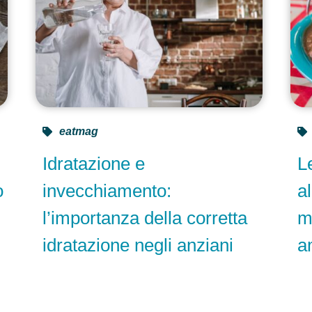
eatmag
Idratazione e
L
o
invecchiamento:
a
l’importanza della corretta
m
idratazione negli anziani
a