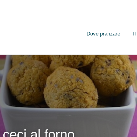
Dove pranzare
I
 ceci al forno