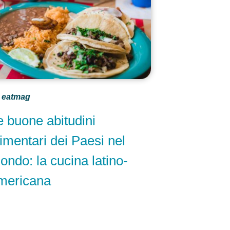
eatmag
e buone abitudini
limentari dei Paesi nel
ondo: la cucina latino-
mericana