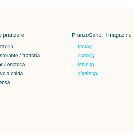
 pranzare
PranzoSano: il magazine
zzeria
fitmag
storante / trattoria
eatmag
r / enoteca
labmag
vola calda
chefmag
ensa