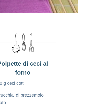
Polpette di ceci al
forno
0 g ceci cotti
cucchiai di prezzemolo
tato