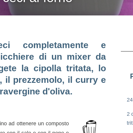
eci completamente e
bicchiere di un mixer da
ete la cipolla tritata, lo
, il prezzemolo, il curry e
travergine d'oliva.
24
2 
tri
 fino ad ottenere un composto