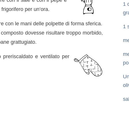
e con il sale e con il pepe e
1 
 frigorifero per un’ora.
gr
e con le mani delle polpette di forma sferica.
1 
l composto dovesse risultare troppo morbido,
me
ane grattugiato.
me
 preriscaldato e ventilato per
po
Un
ol
sa