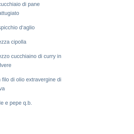
cucchiaio di pane
attugiato
spicchio d’aglio
zza cipolla
zzo cucchiaino di curry in
lvere
 filo di olio extravergine di
iva
le e pepe q.b.