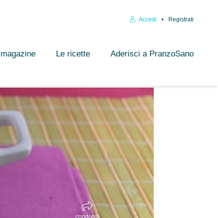
Accedi
Registrati
l magazine
Le ricette
Aderisci a PranzoSano
condividi