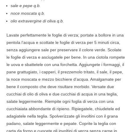
sale e pepe q.b.
noce moscata q.b.
olio extravergine di oliva q.b.
Lavate perfettamente le foglie di verza; portate a bollore in una
pentola l’acqua e scottate le foglie di verza per 5 minuti circa,
senza aggiungere sale per preservare il colore verde. Scolate
le foglie di verza e asciugatele per bene. In una ciotola rompete
le uova e sbattetele con una forchetta. Aggiungete i formaggi, il
pane grattugiato, i capperi, il prezzemolo tritato, il sale, il pepe,
la noce moscata e mezzo bicchiere d’acqua. Amalgamate per
bene il composto che deve risultare morbido. Versate due
cucchiai di olio di oliva e due cucchiai di acqua in una teglia,
salate leggermente. Riempite ogni foglia di verza con una
cucchiaiata abbondante di ripieno. Ripiegatele, chiudetele ed
adagiatele nella teglia. Spolverizzate gli involtini con il grana
padano, salate leggermente e pepate. Coprite la teglia con
carta da forno e cuocete gli involtini di verza senza carne in