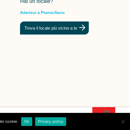
Hai un locale?
Aderisci a PranzoSano
Trova il locale più vicino a te
dei cookie.
Ok
Privacy policy