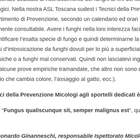
ologici. Nella nostra ASL Toscana sudest i Tecnici della 
artimento di Prevenzione, secondo un calendario ed orari
mente consultabile. Avere i funghi nella loro interezza faci
tificare l’esatta specie di fungo e quindi determinarne la
 d’intossicazione da funghi dovuti per lo più a superficiali
iche o a funghi mal conservati. Quindi non lasciatevi ing
 alcune prove empiriche tramandate, che altro non sono c
lio che cambia colore, l’assaggio al gatto, ecc.).
ici della Prevenzione Micologi agli sportelli dedicat
 “
Fungus qualiscunque sit, semper malignus est
”, q
onardo Ginanneschi, responsabile Ispettorato Mico