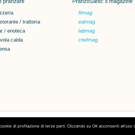
 pranzare
PranzoSano: il magazine
zzeria
fitmag
storante / trattoria
eatmag
r / enoteca
labmag
vola calda
chefmag
ensa
Chi siamo
Privacy
 cookie di profilazione di terze parti. Cliccando su OK acconsenti all'uso 