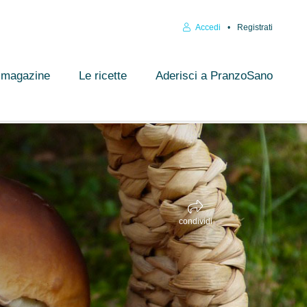
Accedi
Registrati
l magazine
Le ricette
Aderisci a PranzoSano
condividi