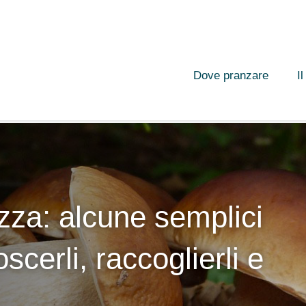
Dove pranzare
I
zza: alcune semplici
scerli, raccoglierli e