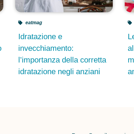
eatmag
Idratazione e
L
o
invecchiamento:
a
l’importanza della corretta
m
idratazione negli anziani
a