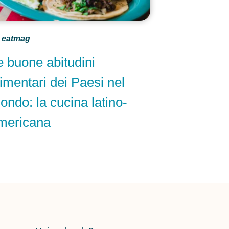
eatmag
e buone abitudini
limentari dei Paesi nel
ondo: la cucina latino-
mericana