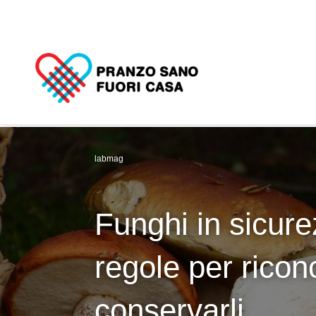
labmag
Funghi in sicure
regole per ricono
conservarli