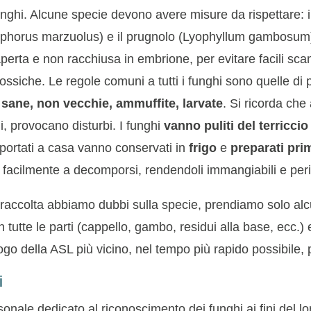
funghi. Alcune specie devono avere misure da rispettare: 
ophorus marzuolus) e il prugnolo (Lyophyllum gambosum
perta e non racchiusa in embrione, per evitare facili sc
tossiche. Le regole comuni a tutti i funghi sono quelle di
sane, non vecchie, ammuffite, larvate
. Si ricorda che
i, provocano disturbi. I funghi
vanno puliti del terricci
 portati a casa vanno conservati in
frigo
e
preparati pri
 facilmente a decomporsi, rendendoli immangiabili e peric
raccolta abbiamo dubbi sulla specie, prendiamo solo alc
in tutte le parti (cappello, gambo, residui alla base, ecc.
ogo della ASL più vicino, nel tempo più rapido possibile, 
i
sonale dedicato al riconoscimento dei funghi ai fini del