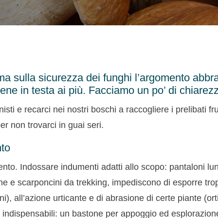
ma sulla sicurezza dei funghi l’argomento abbra
ne in testa ai più. Facciamo un po’ di chiarez
ti e recarci nei nostri boschi a raccogliere i prelibati fr
er non trovarci in guai seri.
nto
ento. Indossare indumenti adatti allo scopo: pantaloni l
he e scarponcini da trekking, impediscono di esporre trop
gni), all’azione urticante e di abrasione di certe piante (ort
indispensabili: un bastone per appoggio ed esplorazione 