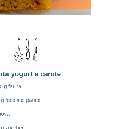
rta yogurt e carote
0 g farina
 g fecola di patate
uova
 g zucchero