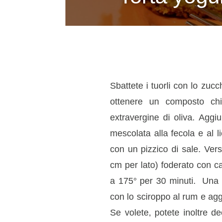
Sbattete i tuorli con lo zucc
ottenere un composto chi
extravergine di oliva. Aggi
mescolata alla fecola e al l
con un pizzico di sale. Ver
cm per lato) foderato con ca
a 175° per 30 minuti. Una vol
con lo sciroppo al rum e ag
Se volete, potete inoltre de