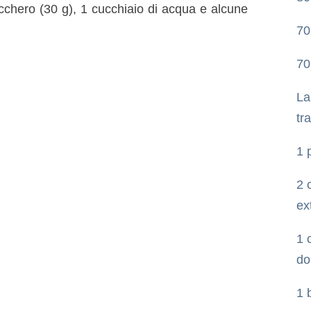
zucchero (30 g), 1 cucchiaio di acqua e alcune
70
70
La
tra
1 
2 
ex
1 
do
1 