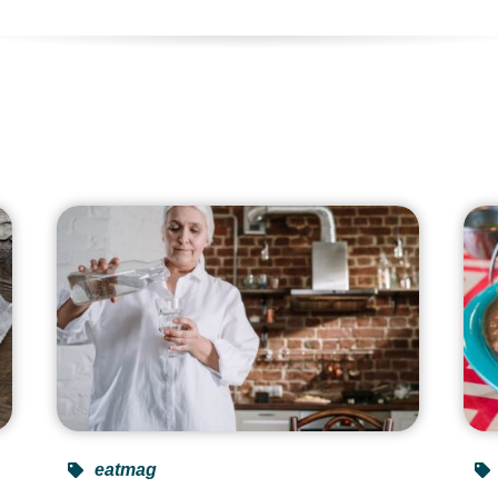
e
eatmag