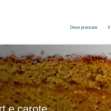
Dove pranzare
I
rt e carote