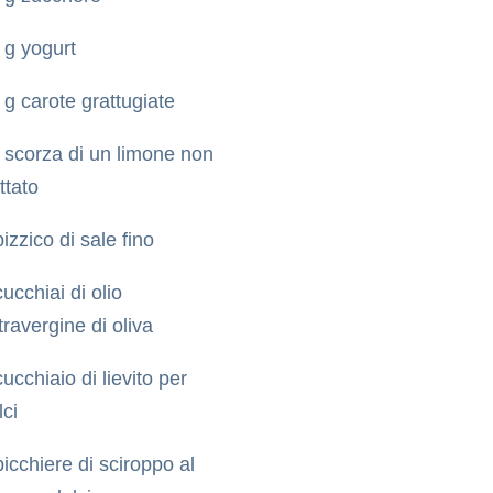
 g yogurt
 g carote grattugiate
 scorza di un limone non
ttato
pizzico di sale fino
cucchiai di olio
travergine di oliva
cucchiaio di lievito per
lci
bicchiere di sciroppo al