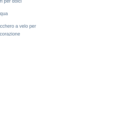
m per dolci
qua
cchero a velo per
corazione