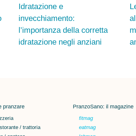
Idratazione e
L
o
invecchiamento:
a
l’importanza della corretta
m
idratazione negli anziani
a
 pranzare
PranzoSano: il magazine
zzeria
fitmag
storante / trattoria
eatmag