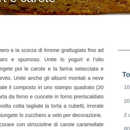
hero e la scorza di limone grattugiata fino ad
aro e spumoso. Unite lo yogurt e l’olio
ungete poi le carote e la farina setacciata e
To
ievito. Unite anche gli albumi montati a neve
10
sate il composto in uno stampo quadrato (20
rta da forno e cuocete in forno preriscaldato
20
ta cotta tagliate la torta a cubetti, irrorate
2 
giungete lo zucchero a velo per decorazione.
corare con striscioline di carote caramellate
80