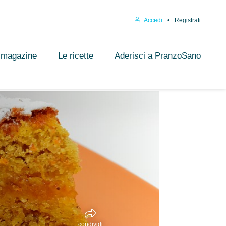
Accedi
Registrati
l magazine
Le ricette
Aderisci a PranzoSano
condividi