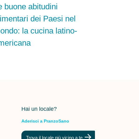
e buone abitudini
limentari dei Paesi nel
ondo: la cucina latino-
mericana
Hai un locale?
Aderisci a PranzoSano
Trova il locale più vicino a te