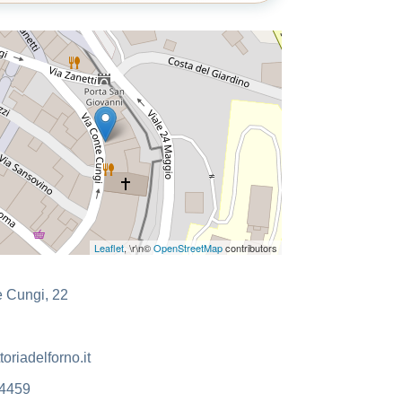
Leaflet
, \r\n©
OpenStreetMap
contributors
e Cungi, 22
oriadelforno.it
4459