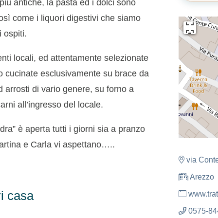
 più antiche, la pasta ed i dolci sono
sì come i liquori digestivi che siamo
i ospiti.
nti locali, ed attentamente selezionate
ono cucinate esclusivamente su brace da
d arrosti di vario genere, su forno a
carni all’ingresso del locale.
dra” è aperta tutti i giorni sia a pranzo
Martina e Carla vi aspettano…..
via Cont
Arezzo
i casa
www.tratt
0575-84