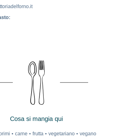
toriadelforno.it
sto:
Cosa si mangia qui
primi
carne
frutta
vegetariano
vegano