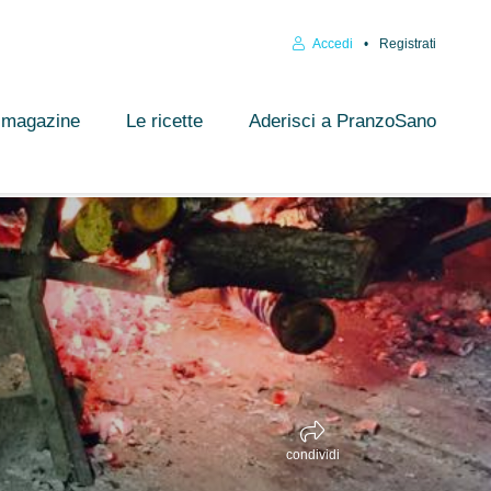
Accedi
Registrati
l magazine
Le ricette
Aderisci a PranzoSano
condividi