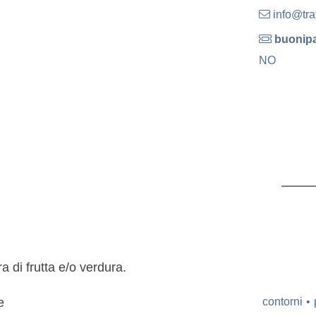
info@trat
buonipa
NO
a di frutta e/o verdura.
contorni
e