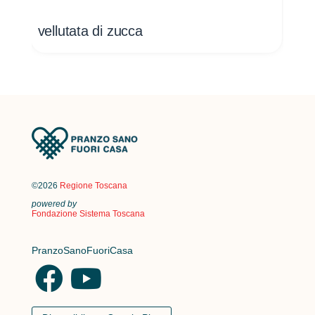
vellutata di zucca
vel
©2026
Regione Toscana
powered by
Fondazione Sistema Toscana
PranzoSanoFuoriCasa