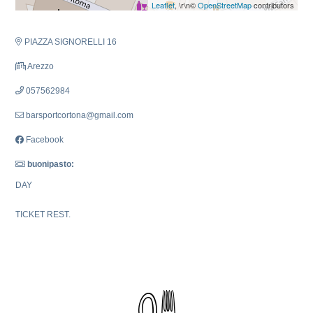
Leaflet
, \r\n©
OpenStreetMap
contributors
PIAZZA SIGNORELLI 16
Arezzo
057562984
barsportcortona@gmail.com
Facebook
buonipasto:
DAY
TICKET REST.