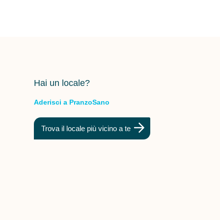
Hai un locale?
Aderisci a PranzoSano
Trova il locale più vicino a te