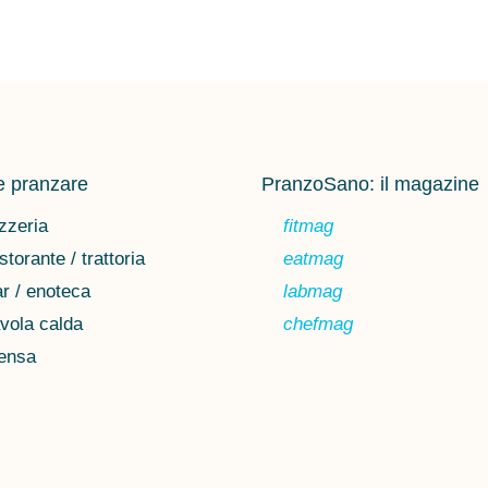
 pranzare
PranzoSano: il magazine
zzeria
fitmag
storante / trattoria
eatmag
r / enoteca
labmag
vola calda
chefmag
ensa