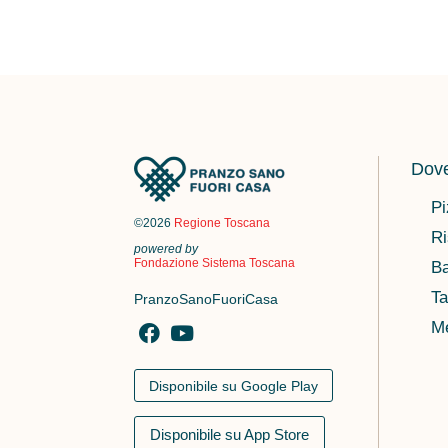
Dove
Pi
©2026
Regione Toscana
Ri
powered by
Fondazione Sistema Toscana
Ba
Ta
PranzoSanoFuoriCasa
M
Disponibile su Google Play
Disponibile su App Store