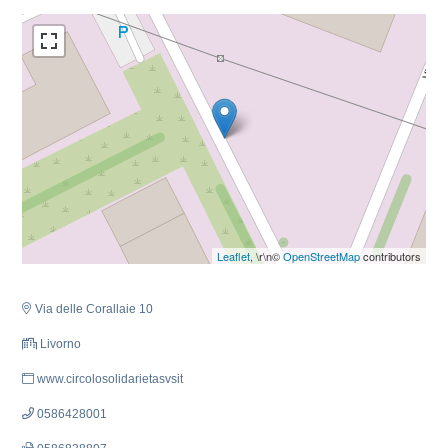
Leaflet
, \r\n©
OpenStreetMap
contributors
Via delle Corallaie 10
Livorno
www.circolosolidarietasvsit
0586428001