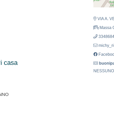
VIA A. 
Massa C
334868
michy_ri
Facebo
i casa
buonipa
NESSUNO
ONNO