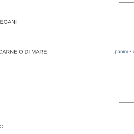
VEGANI
 CARNE O DI MARE
panini
NO