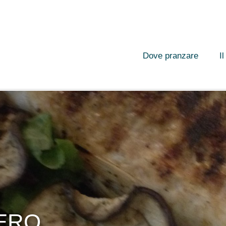
Dove pranzare
I
ERO