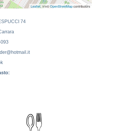
Leaflet
, \r\n©
OpenStreetMap
contributors
VESPUCCI 74
arrara
4093
der@hotmail.it
ok
sto: