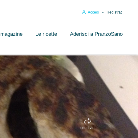
Accedi
Registrati
l magazine
Le ricette
Aderisci a PranzoSano
condividi