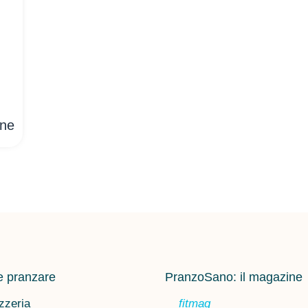
one
 pranzare
PranzoSano: il magazine
zzeria
fitmag