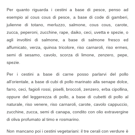
Per quanto riguarda i cestini a base di pesce, penso ad
esempio al cous cous di pesce, a base di code di gamberi,
julienne di totano, merluzzo, salmone, cous cous, carote,
zucca, peperoni, zucchine, rape, daiko, ceci, uvetta e spezie, o
agli involtini di salmone, a base di salmone fresco ed
affumicato, verza, quinoa tricolore, riso carnaroli, riso ermes,
semi di sesamo, cavolo, scorza di limone, zenzero, pepe,
spezie.
Per i cestini a base di carne posso parlarvi del pollo
all’orientale, a base di cubi di pollo marinato alla senape dolce,
farro, ceci, fagioli rossi, piselli, broccoli, zenzero, erba cipollina,
oppure del leggerezza di pollo, a base di cubetti di pollo al
naturale, riso venere, riso carnaroli, carote, cavolo cappuccio,
zucchine, zucca, semi di canapa, condito con olio extravergine
di oliva profumato al timo e rosmarino.
Non mancano poi i cestini vegetariani: il tre cerali con verdure è