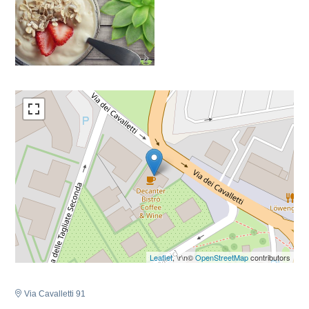
Leaflet
, \r\n©
OpenStreetMap
contributors
Via Cavalletti 91