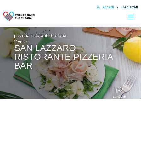
Accedi
Registrati
pizzeria
ristorante trattoria
Arezzo
SAN LAZZARO
RISTORANTE PIZZERIA
BAR
condividi