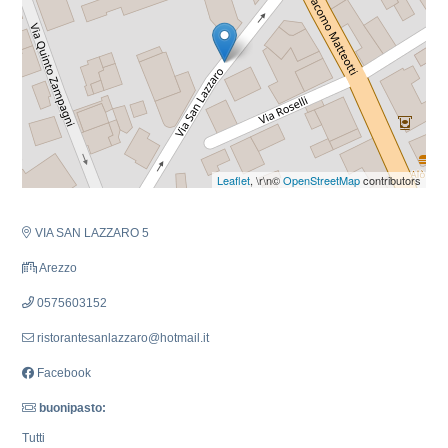
Leaflet
, \r\n©
OpenStreetMap
contributors
VIA SAN LAZZARO 5
Arezzo
0575603152
ristorantesanlazzaro@hotmail.it
Facebook
buonipasto:
Tutti