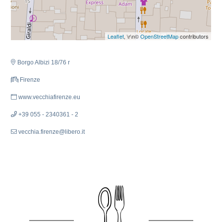
Leaflet
, \r\n©
OpenStreetMap
contributors
Borgo Albizi 18/76 r
Firenze
www.vecchiafirenze.eu
+39 055 - 2340361 - 2
vecchia.firenze@libero.it