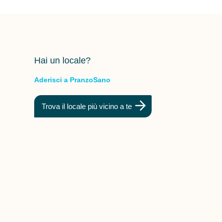
Hai un locale?
Aderisci a PranzoSano
Trova il locale più vicino a te