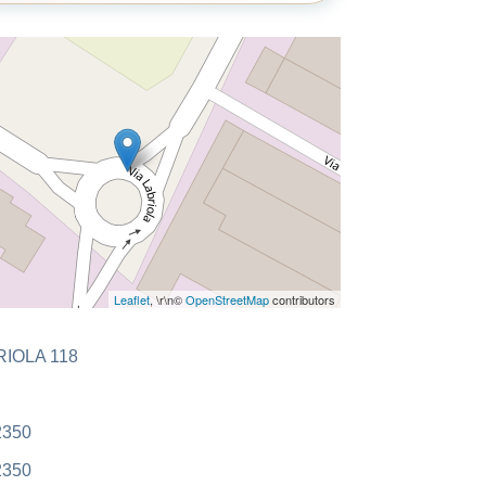
Leaflet
, \r\n©
OpenStreetMap
contributors
RIOLA 118
2350
2350