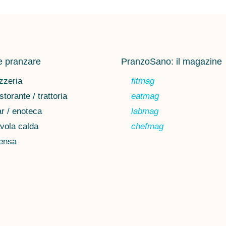
 pranzare
PranzoSano: il magazine
zzeria
fitmag
storante / trattoria
eatmag
r / enoteca
labmag
vola calda
chefmag
ensa