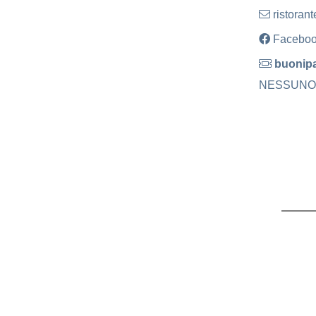
ristoran
Facebo
buonipa
NESSUNO