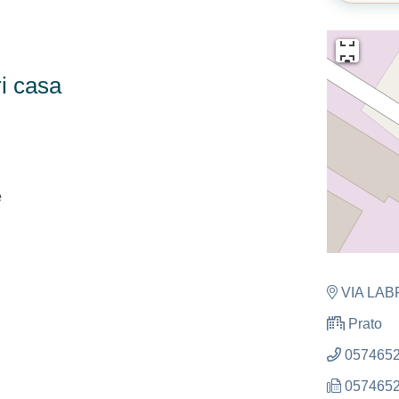
i casa
e
VIA LAB
Prato
057465
057465