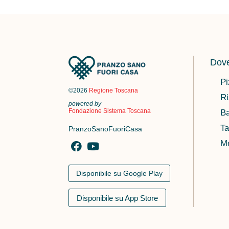
Dove
Pi
©2026
Regione Toscana
Ri
powered by
Fondazione Sistema Toscana
Ba
Ta
PranzoSanoFuoriCasa
M
Disponibile su Google Play
Disponibile su App Store