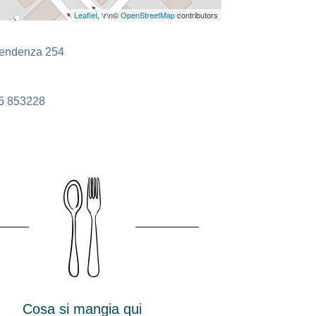
Leaflet
, \r\n©
OpenStreetMap
contributors
pendenza 254
5 853228
Cosa si mangia qui