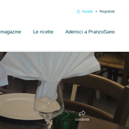
Accedi
Registrati
l magazine
Le ricette
Aderisci a PranzoSano
condividi