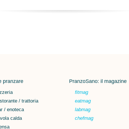
 pranzare
PranzoSano: il magazine
zzeria
fitmag
storante / trattoria
eatmag
r / enoteca
labmag
vola calda
chefmag
ensa