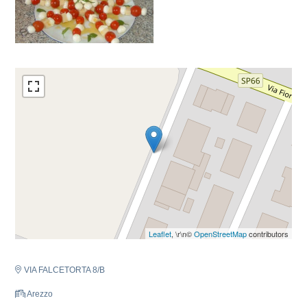
Leaflet
, \r\n©
OpenStreetMap
contributors
VIA FALCETORTA 8/B
Arezzo