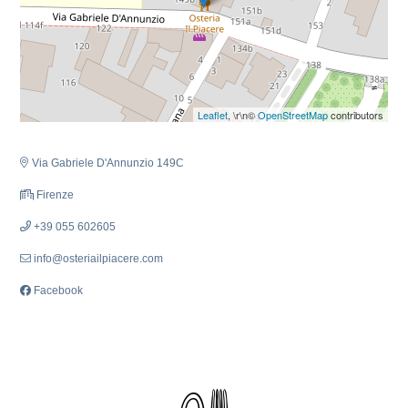
Leaflet
, \r\n©
OpenStreetMap
contributors
Via Gabriele D'Annunzio 149C
Firenze
+39 055 602605
info@osteriailpiacere.com
Facebook