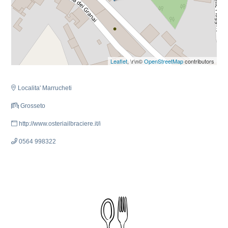
Leaflet
, \r\n©
OpenStreetMap
contributors
Localita' Marrucheti
Grosseto
http://www.osteriailbraciere.it/i
0564 998322