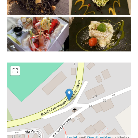
Leaflet
, \r\n©
OpenStreetMap
contributors