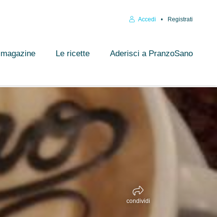
Accedi
Registrati
l magazine
Le ricette
Aderisci a PranzoSano
condividi