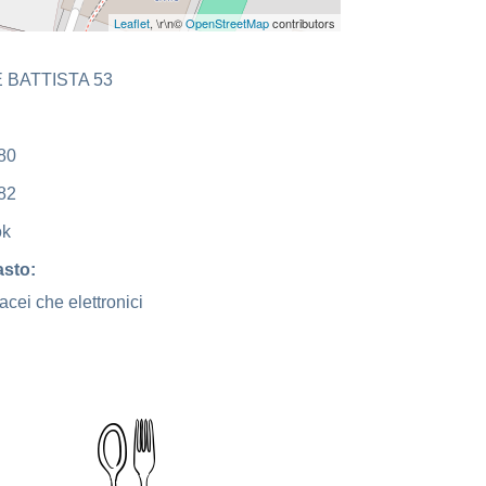
Leaflet
, \r\n©
OpenStreetMap
contributors
 BATTISTA 53
80
82
ok
sto:
rtacei che elettronici