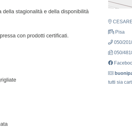
ella stagionalità e della disponibilità
CESARE
Pisa
pressa con prodotti certificati.
050/201
050/481
Facebo
buonipa
igliate
tutti sia ca
lata