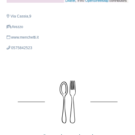
Leaflet
, \r\n©
OpenStreetMap
contributors
Via Cassia,9
Arezzo
www.menchetti.it
0575842523