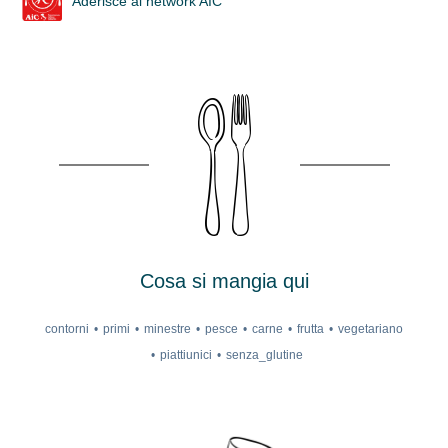
Aderisce al network AIC
Cosa si mangia qui
contorni
primi
minestre
pesce
carne
frutta
vegetariano
piattiunici
senza_glutine