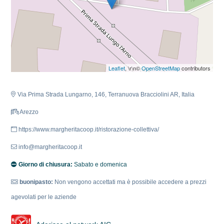
Leaflet
, \r\n©
OpenStreetMap
contributors
Via Prima Strada Lungarno, 146, Terranuova Bracciolini AR, Italia
Arezzo
https://www.margheritacoop.it/ristorazione-collettiva/
info@margheritacoop.it
Giorno di chiusura:
Sabato e domenica
buonipasto:
Non vengono accettati ma è possibile accedere a prezzi
agevolati per le aziende