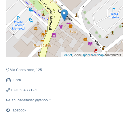
Leaflet
, \r\n©
OpenStreetMap
contributors
Via Capezzano, 125
Lucca
+39 0584 771260
labucadeltasso@yahoo.it
Facebook