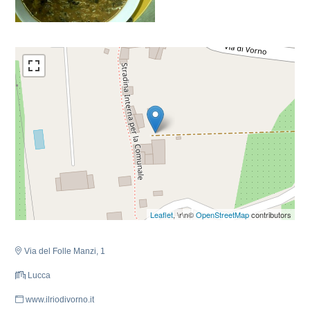
Leaflet
, \r\n©
OpenStreetMap
contributors
Via del Folle Manzi, 1
Lucca
www.ilriodivorno.it