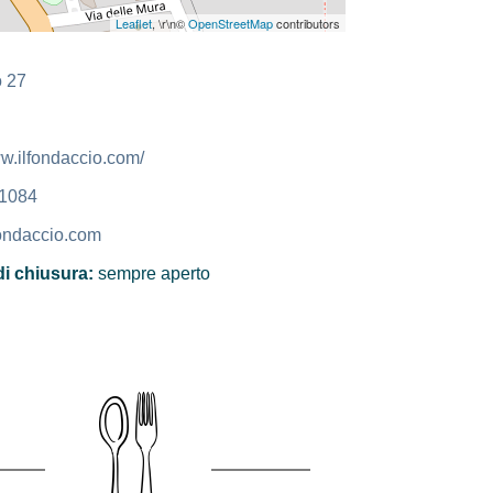
Leaflet
, \r\n©
OpenStreetMap
contributors
o 27
ww.ilfondaccio.com/
1084
ondaccio.com
di chiusura:
sempre aperto