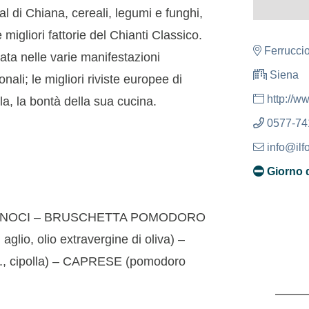
al di Chiana, cereali, legumi e funghi,
 migliori fattorie del Chianti Classico.
Ferrucci
iata nelle varie manifestazioni
Siena
ali; le migliori riviste europee di
http://w
a, la bontà della sua cucina.
0577-74
info@ilf
Giorno 
E NOCI – BRUSCHETTA POMODORO
lio, olio extravergine di oliva) –
., cipolla) – CAPRESE (pomodoro