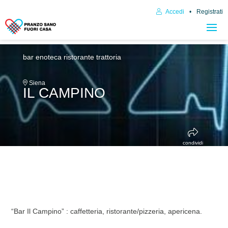
Accedi
Registrati
bar enoteca
ristorante trattoria
Siena
IL CAMPINO
condividi
“Bar Il Campino” : caffetteria, ristorante/pizzeria, apericena.