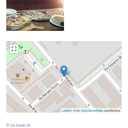
Leaflet
, \r\n©
OpenStreetMap
contributors
Via Dante 39