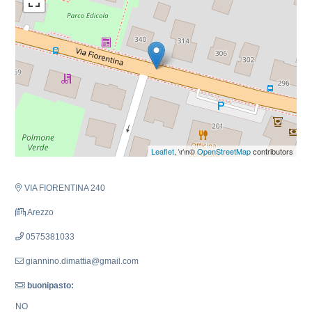
Leaflet
, \r\n©
OpenStreetMap
contributors
VIA FIORENTINA 240
Arezzo
0575381033
giannino.dimattia@gmail.com
buonipasto:
NO