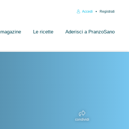
Accedi
Registrati
l magazine
Le ricette
Aderisci a PranzoSano
condividi