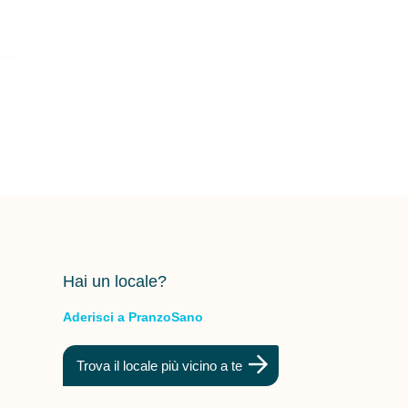
Hai un locale?
Aderisci a PranzoSano
Trova il locale più vicino a te