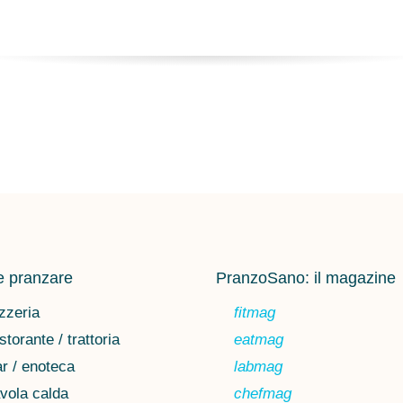
 pranzare
PranzoSano: il magazine
zzeria
fitmag
storante / trattoria
eatmag
r / enoteca
labmag
vola calda
chefmag