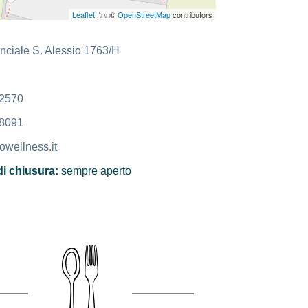
Leaflet
, \r\n©
OpenStreetMap
contributors
inciale S. Alessio 1763/H
2570
8091
wellness.it
di chiusura:
sempre aperto