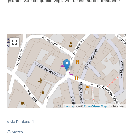
ghiande. Su tutto questo vegliava Fufluns, nudo e brindante!
Leaflet
, \r\n©
OpenStreetMap
contributors
via Dardano, 1
Arezzo