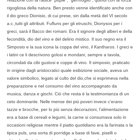
relazione con la radice “puple”, “germoglio”, quindi con la forza
rigogliosa della natura. Ben presto venne identificato anche con
il dio greco Dionisio, di cui prese, sin dalla metà del VI secolo
a.c.,tutti gli attributi. Fufluns per gli etruschi, Dionysos per i
greci, sarà il Bacco dei romani. Era il signore degli alberi e della
fecondità, dio del vino e del delirio mistico. Il suo regno era il
Simposio e la sua icona la coppa del vino, il Kantharos. I greci e
i latini ce li descrivono golosi e mondani, sempre a tavola,
circondati da cibi gustosi e coppe di vino. Il simposio, praticato
in origine dagli aristocratici quale esibizione sociale, aveva un
valore simbolico, legato al culto del dio,che si esprimeva nella
preparazione e nel consumo del vino accompagnato da
musica, danza e giochi. Ciò che resta è la testimonianza di un
ceto dominante. Nelle mense dei più poveri invece c’erano
tazze e brocche, per lo più senza decorazioni, l’alimentazione
era a base di cereali e legumi, la carne si consumava solo in
occasioni religiose mentre il piatto quotidiano era la farinata o la
tipica puls, una sorta di porridge a base di fave, piselli o