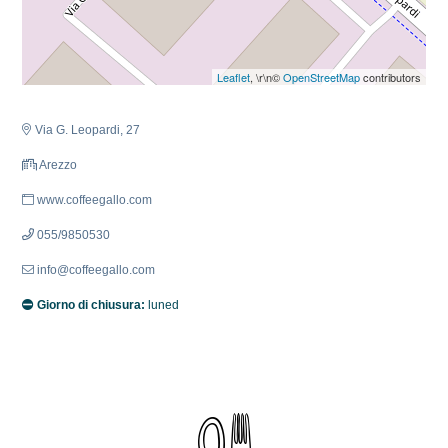
Leaflet
, \r\n©
OpenStreetMap
contributors
Via G. Leopardi, 27
Arezzo
www.coffeegallo.com
055/9850530
info@coffeegallo.com
Giorno di chiusura:
luned