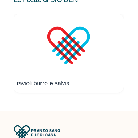
ravioli burro e salvia
rav