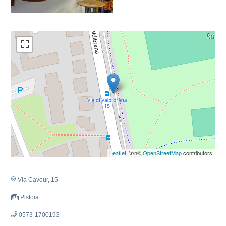
Leaflet
, \r\n©
OpenStreetMap
contributors
Via Cavour, 15
Pistoia
0573-1700193