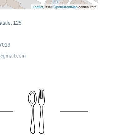
Leaflet
, \r\n©
OpenStreetMap
contributors
atale, 125
7013
gmail.com