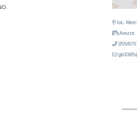
NO.
loc. Merc
Arezzo
055/970
gb3385@