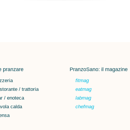
 pranzare
PranzoSano: il magazine
zzeria
fitmag
storante / trattoria
eatmag
r / enoteca
labmag
vola calda
chefmag
ensa