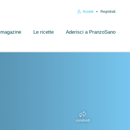
Accedi
Registrati
l magazine
Le ricette
Aderisci a PranzoSano
condividi