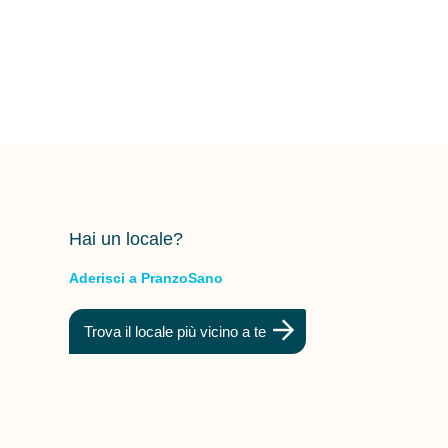
Hai un locale?
Aderisci a PranzoSano
Trova il locale più vicino a te