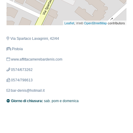
Leaflet
, \r\n©
OpenStreetMap
contributors
Via Spartaco Lavagnini, 42/44
Pistoia
www.affittacamerebardenis.com
0574/673262
0574/798613
bar-denis@hotmail.it
Giorno di chiusura:
sab. pom e domenica