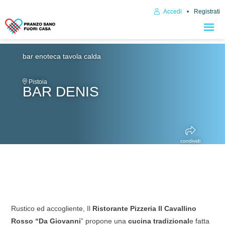
Accedi
Registrati
bar enoteca
tavola calda
Pistoia
BAR DENIS
condividi
Rustico ed accogliente, Il
Ristorante Pizzeria Il Cavallino
Rosso “Da Giovanni
” propone una
cucina tradizional
e fatta