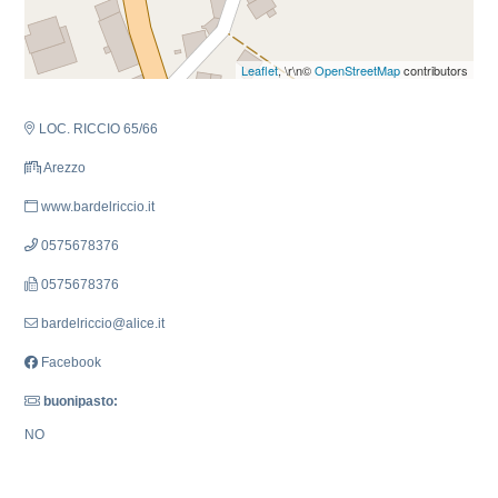
Leaflet
, \r\n©
OpenStreetMap
contributors
LOC. RICCIO 65/66
Arezzo
www.bardelriccio.it
0575678376
0575678376
bardelriccio@alice.it
Facebook
buonipasto:
NO