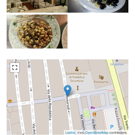
Leaflet
, \r\n©
OpenStreetMap
contributors