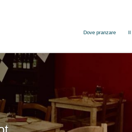
Dove pranzare
I
ot