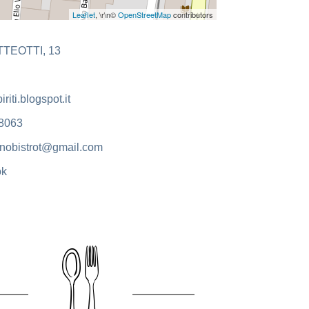
Leaflet
, \r\n©
OpenStreetMap
contributors
TTEOTTI, 13
iti.blogspot.it
8063
.enobistrot@gmail.com
ok