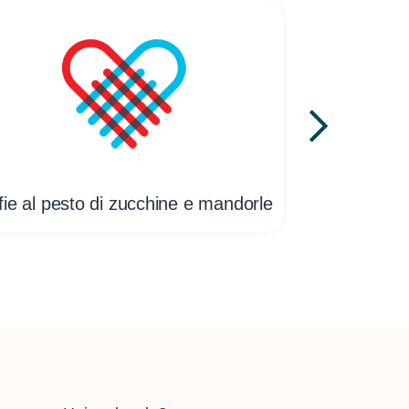
fie al pesto di zucchine e mandorle
Trocoli agli s