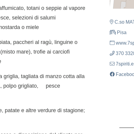
fumicato, totani o seppie al vapore
re o pesce, selezioni di salumi
C.so MA
mostarda o miele
Pisa
ta, paccheri al ragù, linguine o
www.7spir
glio (misto mare), trofie ai carciofi
370 332
e
7spiriti
Facebo
griglia, tagliata di manzo cotta alla
lia, polpo grigliato,
pesce
patate e altre verdure di stagione;