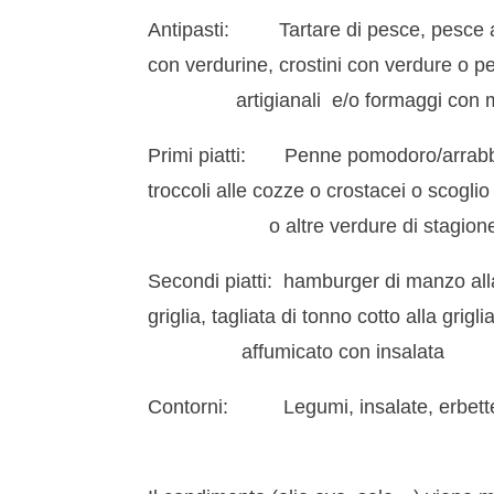
Antipasti: Tartare di pesce, pesce af
con verdurine, crostini con verdu
artigianali
e/o
formaggi con 
Primi piatti: Penne pomodoro/arrabbia
troccoli alle cozze o crostacei o sco
o
altre
verdure di stagion
Secondi piatti: hamburger di manzo alla 
griglia, tagliata di tonno cotto alla grig
affumicato con insalata
Contorni: Legumi, insalate, erbette, 