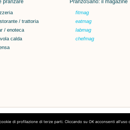
 pranzare
PranzoSano: il magazine
zzeria
fitmag
storante / trattoria
eatmag
r / enoteca
labmag
vola calda
chefmag
ensa
Chi siamo
Privacy
 cookie di profilazione di terze parti. Cliccando su OK acconsenti all'uso 