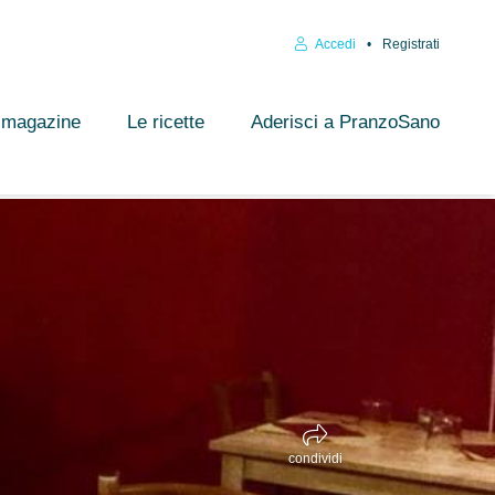
Accedi
Registrati
l magazine
Le ricette
Aderisci a PranzoSano
condividi