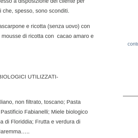
esso a disposizione del cliente per
rni che, spesso, sono sconditi.
arpone e ricotta (senza uovo) con
o, mousse di ricotta con
cacao amaro e
cont
IOLOGICI UTILIZZATI-
liano, non filtrato, toscano; Pasta
 Pastificio Fabianelli; Miele biologico
 di Floriddia; Frutta e verdura di
la Maremma…..